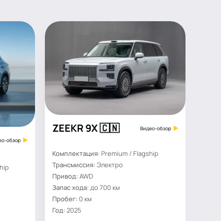
ZEEKR 9X 🇨🇳
Видео-обзор
ео-обзор
Комплектация:
Premium / Flagship
Трансмиссия:
Электро
hip
Привод:
AWD
Запас хода:
до 700 км
Пробег:
0 км
Год:
2025