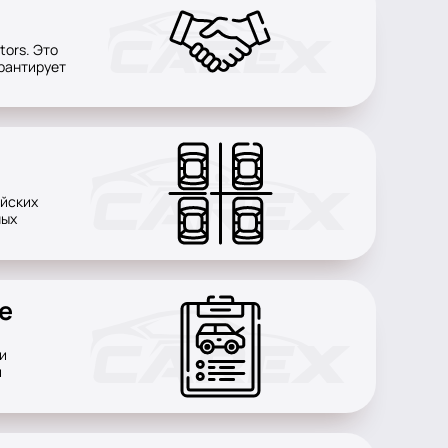
tors. Это
рантирует
айских
ных
е
и
и