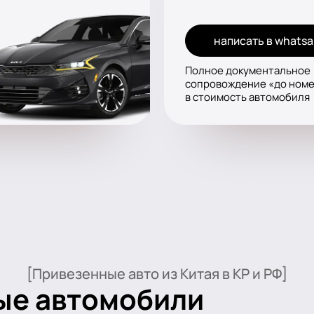
написать в whats
Полное документальное
сопровождение «до ном
в стоимость автомобиля
[Привезенные авто из Китая в КР и РФ]
ые автомобили