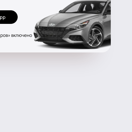
app
еров» включено