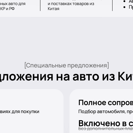
А
ных авто для
и поставках товаров из
П
 КР и РФ
Китая
[Специальные предложения]
ожения на авто из Кит
Полное сопро
виях для покупки
Подбор автомобиля, пр
Включено в 
Без дополнительных пл