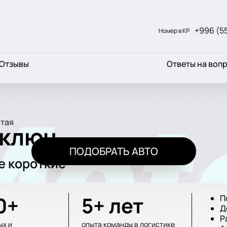
+996 (5
Номер в КР
Отзывы
Ответы на воп
 ключ
ПОДОБРАТЬ АВТО
ые короткие
0+
5+ лет
П
Д
Р
ых и
опыта команды в логистике