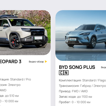
LEOPARD 3
Видео-обзор
BYD SONG PLUS
Вид
🇨🇳
тация:
Standard / Pro
Комплектация:
Standard / Flags
ссия:
Электро
Трансмиссия:
Гибрид / Электро
AWD
Привод:
FWD / AWD
да:
до 510 км
Запас хода:
до 1100 км
0 – 10 000 км
Пробег:
0 – 10 000 км