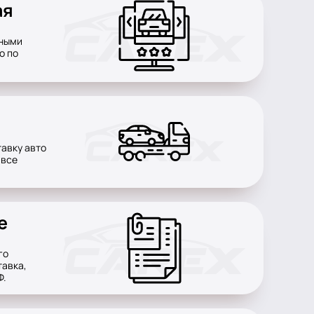
ая
нными
о по
авку авто
 все
е
го
тавка,
Ф.