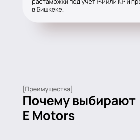
растаможки под учёт РФ или КР и п
в Бишкеке.
[Преимущества]
Почему выбирают
E Motors