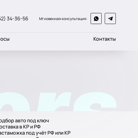
52) 34-36-56
Мгновенная консультация:
росы
Контакты
одбор авто под ключ
оставка в КР и РФ
астаможка под учёт РФ или КР