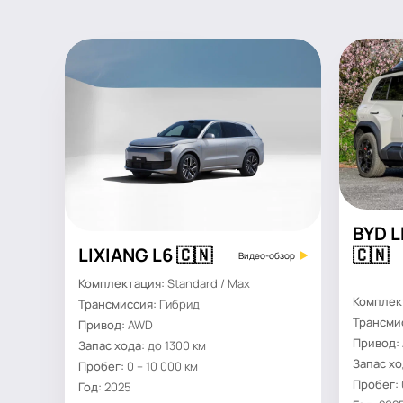
BYD 
LIXIANG L6 🇨🇳
🇨🇳
Видео-обзор
Комплектация:
Standard / Max
Комплек
Трансмиссия:
Гибрид
Трансми
Привод:
AWD
Привод:
Запас хода:
до 1300 км
Запас хо
Пробег:
0 – 10 000 км
Пробег:
Год:
2025